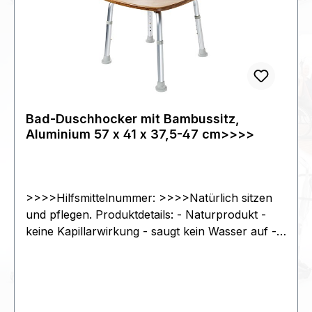
Bad-Duschhocker mit Bambussitz,
Aluminium 57 x 41 x 37,5-47 cm>>>>
>>>>Hilfsmittelnummer: >>>>Natürlich sitzen
und pflegen. Produktdetails: - Naturprodukt -
keine Kapillarwirkung - saugt kein Wasser auf -
Sitzfläche mit UV-stabilem, wasserabweisendem
Lack beschichtet - Ablauföffnungen für ein
schnelles trocknen - mit rutschhemmenden
Fußstopfen - inklusive Montagematerial und