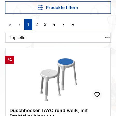
Produkte filtern
Seite
Seite
Seite
Seite
1
2
3
4
Rabatt
%
Duschhocker TAYO rund weiß, mit