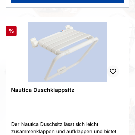
Belastbarkeit: 180 kg, Sitztiefe: 38 - 38 cm,
Hygieneausschnitt: nein, Masse (BxT): 48 x 48
cm>>>>KG oder G
:2146409x112x476>>>>Zoll39229000>>>>STK
Rabatt
%
Nautica Duschklappsitz
Der Nautica Duschsitz lässt sich leicht
zusammenklappen und aufklappen und bietet