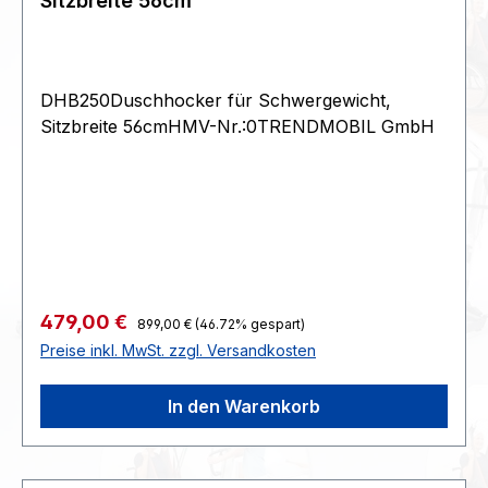
Sitzbreite 56cm
DHB250Duschhocker für Schwergewicht,
Sitzbreite 56cmHMV-Nr.:0TRENDMOBIL GmbH
Regulärer Preis:
Verkaufspreis:
479,00 €
899,00 €
(46.72% gespart)
Preise inkl. MwSt. zzgl. Versandkosten
In den Warenkorb