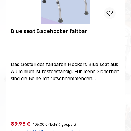
Blue seat Badehocker faltbar
Das Gestell des faltbaren Hockers Blue seat aus
Aluminium ist rostbeständig. Für mehr Sicherheit
sind die Beine mit rutschhemmenden
Gummifüssen ausgestattet. Die Sitzfläche ist
gepolstert und mit Ablauflöchern versehen,
damit Wasser und Seifenreste gut ablufen
können. Max. Benutzergewicht: 100 kg
Technische Daten: Sitzhöhe: 41 bis 45 cm
Sitzbreite: 41 cm Sitztiefe: 30,5 cm Höhe: 41 bis
Regulärer Preis:
Verkaufspreis:
89,95 €
106,00 €
(15.14% gespart)
45 cm Stellfläche: 38 x 43,5 bis 51,5 cm