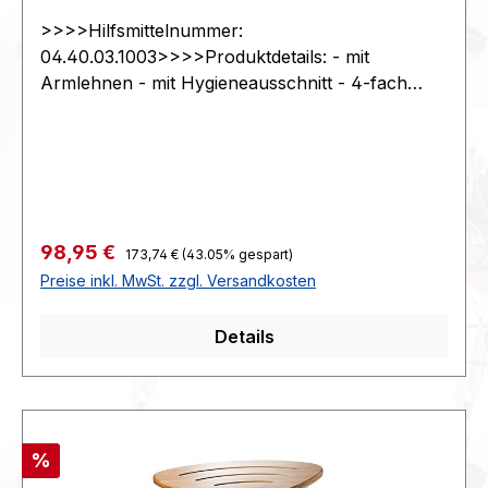
>>>>Hilfsmittelnummer:
04.40.03.1003>>>>Produktdetails: - mit
Armlehnen - mit Hygieneausschnitt - 4-fach
höhenverstellbar.>>>>Technische Daten: -
Höhe 65 bis 72 cm - Breite 53 cm - Tiefe 44 cm
- Sitzhöhe 46 bis 53 cm - Sitzbreite 40 cm -
Gewicht 2,5 kg - Belastbarkeit 120 kg - Farbe
weiß - VE 1 Stück.>>>>>>>>KG oder G
:4158702x481x151>>>>Zoll39229000>>>>STK
Regulärer Preis:
Verkaufspreis:
98,95 €
173,74 €
(43.05% gespart)
Preise inkl. MwSt. zzgl. Versandkosten
Details
Rabatt
%