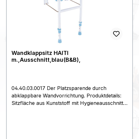
Wandklappsitz HAITI
m.,Ausschnitt,blau(B&B),
04.40.03.0017 Der Platzsparende durch
abklappbare Wandvorrichtung. Produktdetails:
Sitzfläche aus Kunststoff mit Hygieneausschnitt
und Wasserauflauföffnungen | 5-fach
höhenverstellbar | inkl. Senk-Blechschrauben |
Dübel müssen je nach Wandbeschaffenheit
gewählt werden. Technische Daten:Gesamtbreite