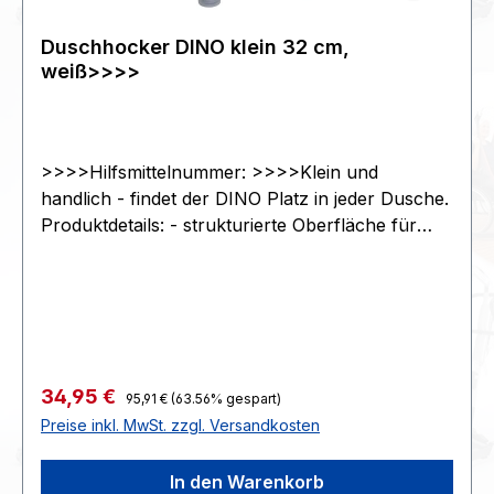
Duschhocker DINO klein 32 cm,
weiß>>>>
>>>>Hilfsmittelnummer: >>>>Klein und
handlich - findet der DINO Platz in jeder Dusche.
Produktdetails: - strukturierte Oberfläche für
sicheren Halt - sicherer Stand durch Gummifüße
- geringes Eigengewicht - einfach zu
reinigen>>>>- Gesamtbreite 45 cm - Gesamtiefe
48 cm - Höhenverstellung 8-fach über
Clipverstellung - SitzflächeØ 32 cm - Sitzhöhe
34 bis 52 cm - Gewicht 1,6 kg - max. Belastung
Regulärer Preis:
Verkaufspreis:
34,95 €
95,91 €
(63.56% gespart)
130 kg - Farbe weiß>>>>>>>>KG oder G
Preise inkl. MwSt. zzgl. Versandkosten
:1765407x352x97>>>>Zoll94017900>>>>STK
In den Warenkorb