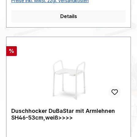
Preise inkl. MwSt. zzgl. Versandkosten
VE 1 Stück.
Details
Rabatt
%
Duschhocker DuBaStar mit Armlehnen
SH46-53cm,weiß>>>>