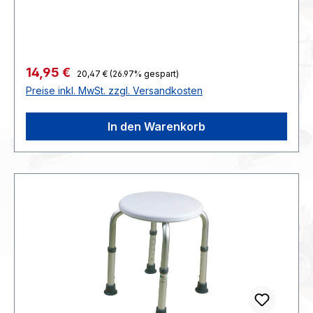
VE 1 Set>>>>>>>>KG oder G
:176102x83x44>>>>Zoll40149000>>>>PAK
Regulärer Preis:
Verkaufspreis:
14,95 €
20,47 €
(26.97% gespart)
Preise inkl. MwSt. zzgl. Versandkosten
In den Warenkorb