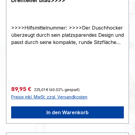
Drehteller blau>>>>
>>>>Hilfsmittelnummer: >>>>Der Duschhocker
überzeugt durch sein platzsparendes Design und
passt durch seine kompakte, runde Sitzfläche
auch in kleine Duschen. Produktdetails: -
höhenverstellbar - Softtouch
Oberflächenstruktur - schmutz- und
wasserabweisend - Gummifüße platzsparend
nach innen gerichtet - kompakte
Außenabmessung>>>>- Gesamtmaß der
Regulärer Preis:
Verkaufspreis:
89,95 €
225,01 €
(60.02% gespart)
StellflächeØ 42,2 bis 47,2 cm - SitzflächeØ 33,7
Preise inkl. MwSt. zzgl. Versandkosten
cm - max. Belastbarkeit 130 kg - Farbe
weiß>>>>>>>>KG oder G
In den Warenkorb
:3338373x156x440>>>>Zoll94017900>>>>STK