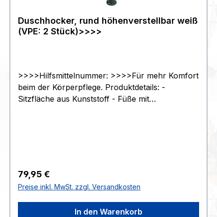
Duschhocker, rund höhenverstellbar weiß
(VPE: 2 Stück)>>>>
>>>>Hilfsmittelnummer: >>>>Für mehr Komfort
beim der Körperpflege. Produktdetails: -
Sitzfläche aus Kunststoff - Füße mit
rutschsicheren Gummikappen. ACHTUNG: Für
Medizinprodukte der Firma CareLiv gibt es in der
Schweiz keinen Bevollmächtigten, weshalb ein
Verkauf dieser Produkte in die Schweiz nicht
gestattet ist!>>>>- Sitzfläche Ø 32 cm - Sitzhöhe
40 bis 50 cm - max diagonaler Fußabstand 45
Regulärer Preis:
79,95 €
cm - max. Belastbarkeit 120 kg - Farbe weiß - VE
Preise inkl. MwSt. zzgl. Versandkosten
2 Stück>>>>>>>>KG oder G
:1994372x380x459>>>>Zoll94017900>>>>PAK
In den Warenkorb