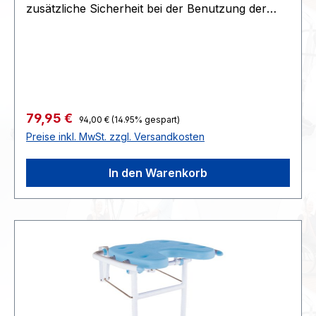
zusätzliche Sicherheit bei der Benutzung der
Dusche. Materialien: pulverbeschichtetes
Aluminium, Polypropylen • Glänzende
Kunststoffleisten • Pulverbeschichtetes
Aluminium • 3 Befestigungspunkte • Im
zusammengeklappten Zustand nur 5 cm flach •
Rostfrei Abmessungen: Sitzbreite 38 cm Sitztiefe
Regulärer Preis:
Verkaufspreis:
79,95 €
94,00 €
(14.95% gespart)
48 cm Höhe verstellbar Abmessungen gefaltet:
Preise inkl. MwSt. zzgl. Versandkosten
5 x 38 cm
In den Warenkorb