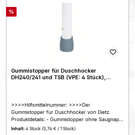
Rabatt
%
Gummistopper für Duschhocker
DH240/241 und TSB (VPE: 4 Stück),
grau>>>>
>>>>Hilfsmittelnummer: >>>>Der
Gummistopper für Duschhocker von Dietz.
Produktdetails: - Gummistopper ohne Saugnapf
- passend für DH242, DH243 und TSB - Set
Inhalt:
4 Stück
(3,74 € / 1 Stück)
besteht aus 4 Gummistopper>>>>- Farbe grau -