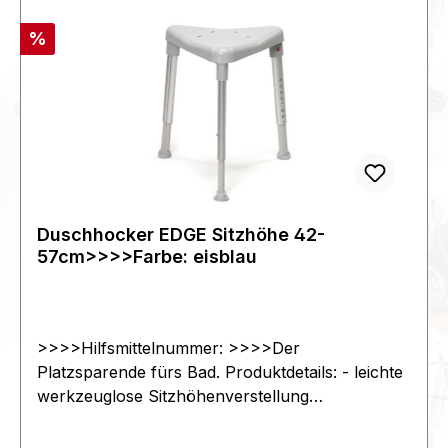
Rabatt
%
Duschhocker EDGE Sitzhöhe 42-
57cm>>>>Farbe: eisblau
>>>>Hilfsmittelnummer: >>>>Der
Platzsparende fürs Bad. Produktdetails: - leichte
werkzeuglose Sitzhöhenverstellung
Teleskopbeine - Schnellverschlüsse ohne
Werkzeug rasch und leicht zu montieren -