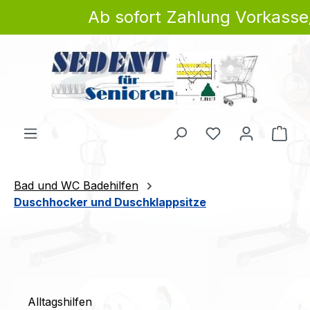
Ab sofort Zahlung Vorkasse/Bank
Zum Hauptinhalt springen
Du hast 0 Produ
Ware
Bad und WC Badehilfen
Duschhocker und Duschklappsitze
Alltagshilfen