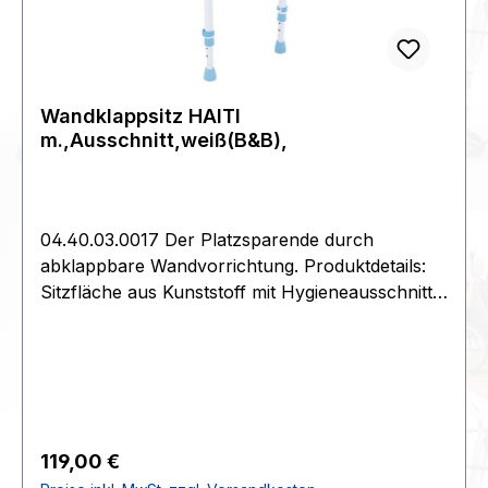
Wandklappsitz HAITI
m.,Ausschnitt,weiß(B&B),
04.40.03.0017 Der Platzsparende durch
abklappbare Wandvorrichtung. Produktdetails:
Sitzfläche aus Kunststoff mit Hygieneausschnitt
und Wasserauflauföffnungen | 5-fach
höhenverstellbar | inkl. Senk-Blechschrauben |
Dübel müssen je nach Wandbeschaffenheit
gewählt werden. Technische Daten:Gesamtbreite
49 cm | Gesamttiefe 47,5 cm | Sitzhöhe 44 bis
55 cm | Sitzbreite 40cm | Sitztiefe 40 cm |
Regulärer Preis:
119,00 €
Gesamtgewicht 3 kg | max. Belastbarkeit 120 Kg |