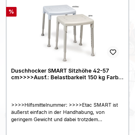
Rabatt
%
Duschhocker SMART Sitzhöhe 42-57
cm>>>>Ausf.: Belastbarkeit 150 kg Farbe:
weiß
>>>>Hilfsmittelnummer: >>>>Etac SMART ist
äußerst einfach in der Handhabung, von
geringem Gewicht und dabei trotzdem
außerordentlich stabil. Produktdetails: - leichte
werkzeuglose Sitzhöhenverstellung durch