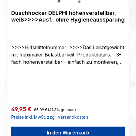
Duschhocker DELPHI höhenverstellbar,
weiß>>>>Ausf.: ohne Hygieneaussparung
>>>>Hilfsmittelnummer: >>>>Das Leichtgewicht
mit maximaler Belastbarkeit. Produktdetails: - 3-
fach höhenverstellbar - einfach zu montieren,
zerlegen und zu reinigen - Aluminium Beine,
Clipverschluss Messing - Sitzfläche mit
Ablaufschlitzen - sicherer Stand durch
Gummifüße>>>>- Höhenverstellung 3-fach
über Clipverstellung 45, 50 und 55 cm -
Gesamtbreite und -länge bis max. 48 cm je nach
Regulärer Preis:
Verkaufspreis:
49,95 €
85,09 €
(41.3% gespart)
Höheneinstellung - Durchmesser Sitzfläche 38
Preise inkl. MwSt. zzgl. Versandkosten
cm - Gewicht 1,6 kg - max. Belastung 180 kg -
Farbe weiß>>>>Farbe: weiß, Gewicht: 1,6 kg,
In den Warenkorb
Sitzbreite: 38 cm, Sitzhoehe: 45 - 55 cm, Max.