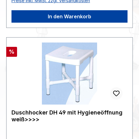
Preise inkl. MwSt. zzgl. Versandkosten
Stellfläche zusammengeklappt: 20 x 58 x 46 cm
In den Warenkorb
Rabatt
%
Duschhocker DH 49 mit Hygieneöffnung
weiß>>>>