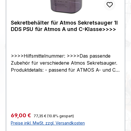
Sekretbehälter für Atmos Sekretsauger 1l
DDS PSU für Atmos A und C-Klasse>>>>
>>>>Hilfsmittelnummer: >>>>Das passende
Zubehör für verschiedene Atmos Sekretsauger.
Produktdetails: - passend für ATMOS A- und C-
Klasse DDS - PSU - graduiert>>>>-
Fassungsvermögen 1 Liter - Farbe
blaugrau>>>>>>>>KG oder G
:219215x166x120>>>>Zoll39269097>>>>STK
Regulärer Preis:
Verkaufspreis:
69,00 €
77,35 €
(10.8% gespart)
Preise inkl. MwSt. zzgl. Versandkosten