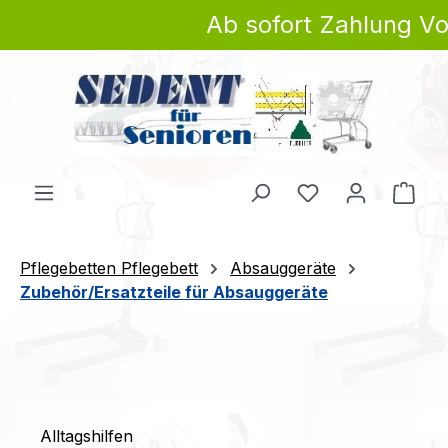
Ab sofort Zahlung Vor
Zum Hauptinhalt springen
Du hast 0 Produ
Ware
Pflegebetten Pflegebett
Absauggeräte
Zubehör/Ersatzteile für Absauggeräte
Alltagshilfen