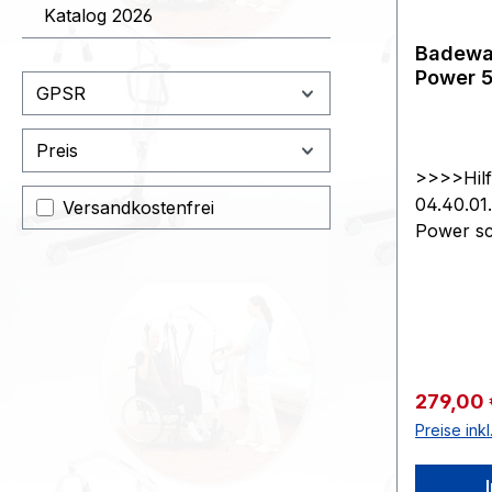
Gewicht o
Katalog 2026
Belastbar
Badewa
Power 5
GPSR
Garanti
Bezug
Preis
>>>>Hilf
04.40.0
Filter hinzufügen: Versandkostenfrei
Versandkostenfrei
Power sc
Freiheit 
Körperpfl
alle übl
ergonomi
Rückenfl
hautfreu
Verkaufs
279,00
Rückenle
Preise ink
stufenlo
auf Knop