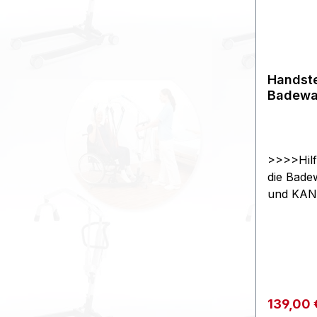
Handste
Badewan
KANJO,
SilverL
>>>>Hilf
die Bade
und KA
SilverL
oder G
:495278
>>>>ST
Verkaufs
139,00