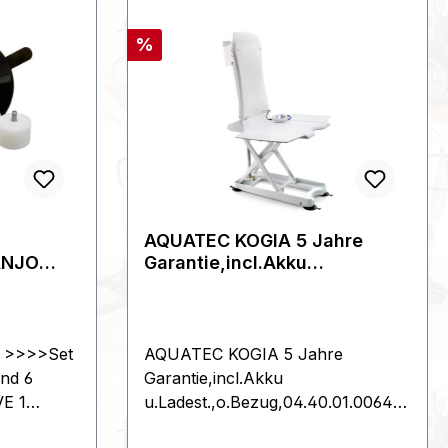
Rabatt
%
AQUATEC KOGIA 5 Jahre
ANJO
Garantie,incl.Akku
u.Ladest.,o.Bezug,
: >>>>Set
AQUATEC KOGIA 5 Jahre
und 6
Garantie,incl.Akku
E 1
u.Ladest.,o.Bezug,04.40.01.0064
G
Der AQUATEC KOGIA macht das