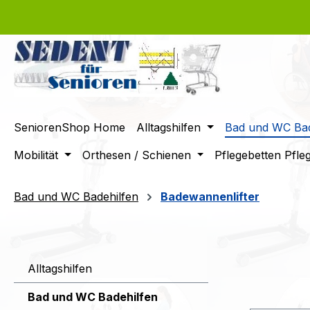
m Hauptinhalt springen
Zur Suche springen
Zur Hauptnavigation springen
SeniorenShop Home
Alltagshilfen
Bad und WC Bad
Mobilität
Orthesen / Schienen
Pflegebetten Pfle
Bad und WC Badehilfen
Badewannenlifter
Alltagshilfen
Bad und WC Badehilfen