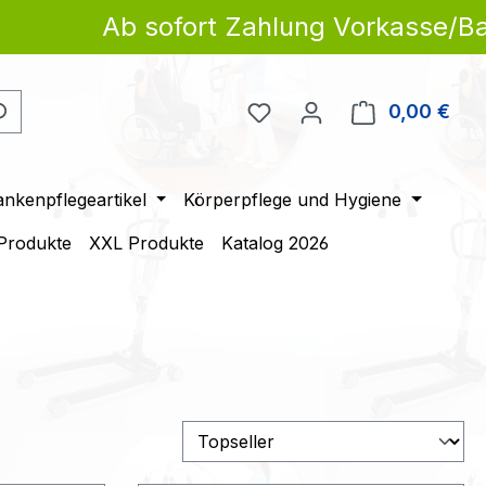
Ab sofort Zahlung Vorkasse/Banküber
Du hast 0 Produkte auf 
0,00 €
Ware
ankenpflegeartikel
Körperpflege und Hygiene
 Produkte
XXL Produkte
Katalog 2026