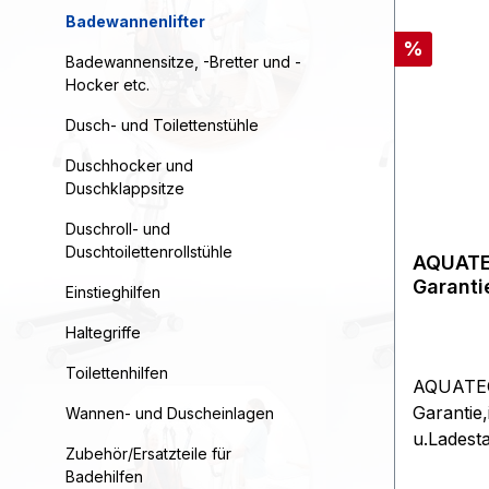
Badewannenlifter
Rabatt
%
Badewannensitze, -Bretter und -
Hocker etc.
Dusch- und Toilettenstühle
Duschhocker und
Duschklappsitze
Duschroll- und
Duschtoilettenrollstühle
AQUATE
Garanti
Einstieghilfen
u.Lades
Haltegriffe
Toilettenhilfen
AQUATEC
Garantie,
Wannen- und Duscheinlagen
u.Ladest
Zubehör/Ersatzteile für
Der AQU
Badehilfen