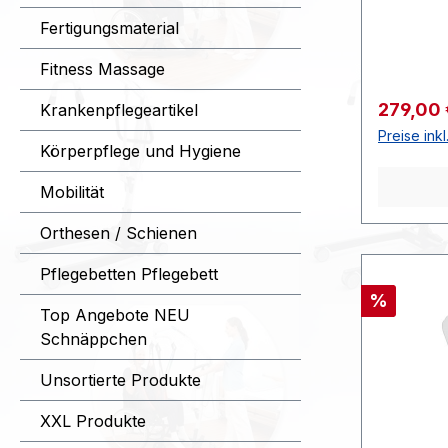
Baden ei
benutzer
Fertigungsmaterial
Produktde
Fitness Massage
Struktur 
schwimme
Verkaufs
279,00
Krankenpflegeartikel
sanfter 
Preise ink
Sitzfläch
Körperpflege und Hygiene
einfache 
Mobilität
Oberfläc
inkl. Ble
Orthesen / Schienen
Technisch
eingekla
Pflegebetten Pflegebett
cm, mit 
Rabatt
%
Seitenkla
Top Angebote NEU
45 cm | 
Schnäppchen
Breite d
Unsortierte Produkte
Höhe der
Rückenle
XXL Produkte
Grundflä