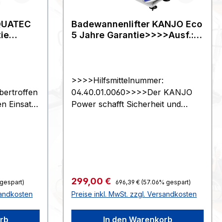
Gewicht ohne Batterie 10 kg | max.
Belastbarkeit 140 kg | VE 1 Stück.
QUATEC
Badewannenlifter KANJO Eco
ie
5 Jahre Garantie>>>>Ausf.:
mit Bezug
>Ausf.:
>>>>Hilfsmittelnummer:
ertroffen
04.40.01.0060>>>>Der KANJO
en Einsatz.
Power schafft Sicherheit und
bel mit
Freiheit bei der täglichen
 robuster
Körperpflege. Produktdetails: - für
bschere -
alle üblichen Badewannengrößen -
ne -
ergonomische Sitz- und
hneller
Rückenfläche - Oberfläche
eisung -
hautfreundlich und rutschsicher -
Regulärer Preis:
Verkaufspreis:
299,00 €
 gespart)
696,39 €
(57.06% gespart)
einigung
Rückenlehne absenkbar 40° -
sandkosten
Preise inkl. MwSt. zzgl. Versandkosten
n -
stufenloses Heben und Senken
fähiges
auf Knopfdruck - extrem
rb
In den Warenkorb