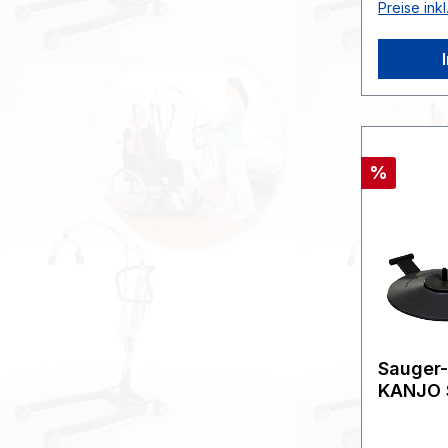
Preise ink
Rabatt
%
Sauger-
KANJO S
schwarz