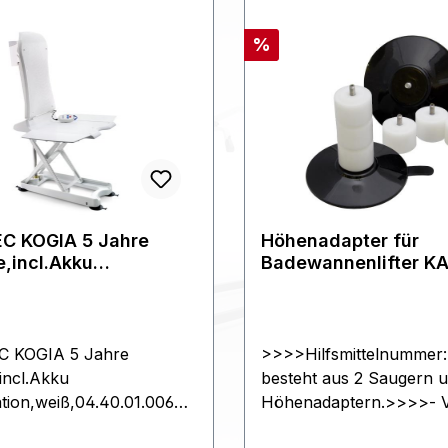
Rabatt
%
C KOGIA 5 Jahre
Höhenadapter für
e,incl.Akku
Badewannenlifter K
tation,weiß,
(Set)>>>>
 KOGIA 5 Jahre
>>>>Hilfsmittelnummer
incl.Akku
besteht aus 2 Saugern 
ation,weiß,04.40.01.0064
Höhenadaptern.>>>>- V
ATEC KOGIA macht das
Set>>>>>>>>KG oder 