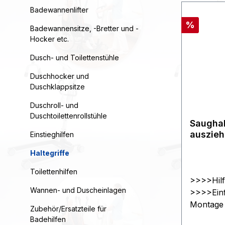
Badewannenlifter
Rabatt
%
Badewannensitze, -Bretter und -
Hocker etc.
Dusch- und Toilettenstühle
Duschhocker und
Duschklappsitze
Duschroll- und
Duschtoilettenrollstühle
Saughal
auszie
Einstieghilfen
690 mm
Haltegriffe
Toilettenhilfen
>>>>Hilf
Wannen- und Duscheinlagen
>>>>Einf
Montage a
Zubehör/Ersatzteile für
Oberfläc
Badehilfen