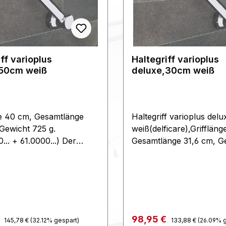
ff varioplus
Haltegriff varioplus
,50cm weiß
deluxe,30cm weiß
ge 40 cm, Gesamtlänge
Haltegriff varioplus del
 Gewicht 725 g.
weiß(delficare),Grifflän
... + 61.0000...) Der
Gesamtlänge 31,6 cm, G
f varioplus dient der
g.(666.0000... + 61.0000.
tzung und der Sicherheit
Haltegriff varioplus dien
 Die Montage erfolgt
Unterstützung und der S
kleben mit Spezialkleber
im Haus. Die Montage er
uf nahezu allen soliden,
durch ankleben mit Spez
nd tragfähigen
und ist auf nahezu allen 
Regulärer Preis:
Regulärer Preis:
preis:
Verkaufspreis:
€
98,95 €
145,78 €
(32.12% gespart)
133,88 €
(26.09% 
nden möglich. Die
planen und tragfähigen