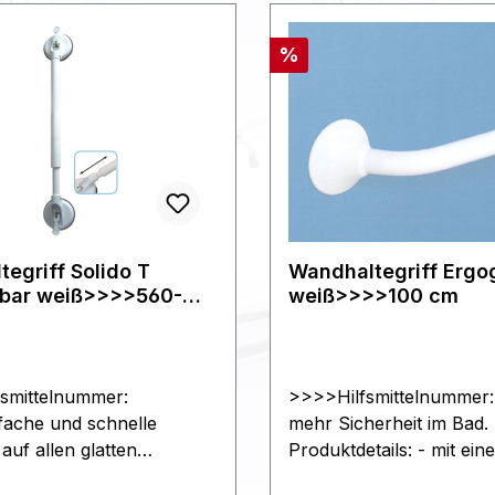
Rabatt
%
tegriff Solido T
Wandhaltegriff Ergo
hbar weiß>>>>560-
weiß>>>>100 cm
smittelnummer:
>>>>Hilfsmittelnummer
ache und schnelle
mehr Sicherheit im Bad.
uf allen glatten
Produktdetails: - mit ei
hen - ohne Bohren.
aus Kunststoff und einer