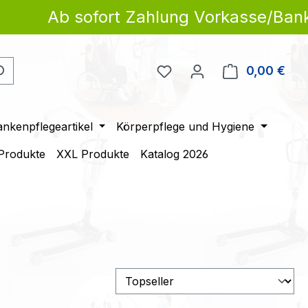
Ab sofort Zahlung Vorkasse/Banküberwe
Du hast 0 Produkte auf 
0,00 €
Ware
ankenpflegeartikel
Körperpflege und Hygiene
 Produkte
XXL Produkte
Katalog 2026