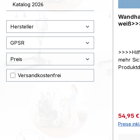
Katalog 2026
Wandhal
weiß>>
Hersteller
GPSR
>>>>Hilf
Preis
mehr Sic
Produktde
aus Kunst
Filter hinzufügen: Versandkostenfrei
Versandkostenfrei
Kunstst
von 60° a
Ergogrip 
durchgän
Befestig
Verkaufs
54,95 
che Date
Preise ink
jeweils G
Abstand 