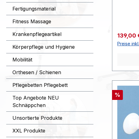
Produktd
Fertigungsmaterial
Kipphebel
Saugkraft
Fitness Massage
allen gla
einsetzba
Krankenpflegeartikel
Verkaufs
139,00
Oberfläc
Preise ink
Körperpflege und Hygiene
Durchmes
Abstand 
Mobilität
Zugkraft
weiß>>>>
Orthesen / Schienen
Farbe: we
70 kg>>
Pflegebetten Pflegebett
:1.31639
Rabatt
%
Top Angebote NEU
00>>>>
Schnäppchen
Unsortierte Produkte
XXL Produkte