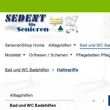
m Hauptinhalt springen
Zur Suche springen
Zur Hauptnavigation springen
SeniorenShop Home
Alltagshilfen
Bad und WC Bad
Mobilität
Orthesen / Schienen
Pflegebetten Pfle
Bad und WC Badehilfen
Haltegriffe
Alltagshilfen
Bad und WC Badehilfen