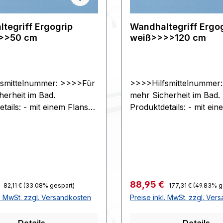
tegriff Ergogrip
Wandhaltegriff Ergo
>>50 cm
weiß>>>>120 cm
smittelnummer: >>>>Für
>>>>Hilfsmittelnummer
herheit im Bad.
mehr Sicherheit im Bad.
tails: - mit einem Flansch
Produktdetails: - mit ei
stoff und einer
aus Kunststoff und einer
offabdeckung - Krümmung
Kunststoffabdeckung -
nstelle der üblichen 90° -
von 60° anstelle der übl
mit Flansch bilden eine
Ergogrip mit Flansch bil
gig glatte Form - ohne
durchgängig glatte Form
ungsmaterial.>>>>Technis
Befestigungsmaterial.>
Regulärer Preis:
Regulärer Preis:
preis:
Verkaufspreis:
€
88,95 €
82,11 €
(33.08% gespart)
177,31 €
(49.83% g
n: - Absolute Länge
che Daten: - Absolute L
l. MwSt. zzgl. Versandkosten
Preise inkl. MwSt. zzgl. Ver
rifflänge plus 10,5 cm -
jeweils Grifflänge plus 1
zwischen Griff und Wand
Abstand zwischen Griff
Details
Details