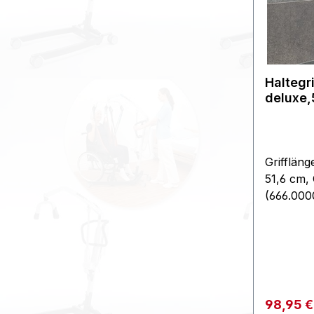
Haltegri
deluxe
Grifflän
51,6 cm,
(666.0000
Haltegrif
Unterstü
im Haus.
durch an
und ist a
planen u
Verkaufs
98,95 
Untergrü