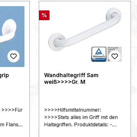
Rabatt
%
grip
Wandhaltegriff Sam
weiß>>>>Gr. M
: >>>>Für
>>>>Hilfsmittelnummer:
>>>>Stets alles im Griff mit den
nem Flansch
Haltegriffen. Produktdetails: -
ergonomisch geformte Grifffläche