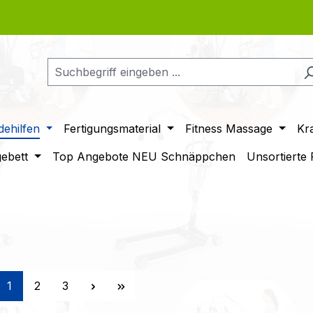
ehilfen
Fertigungsmaterial
Fitness Massage
Kr
gebett
Top Angebote NEU Schnäppchen
Unsortierte
Seite
Seite
Seite
1
2
3