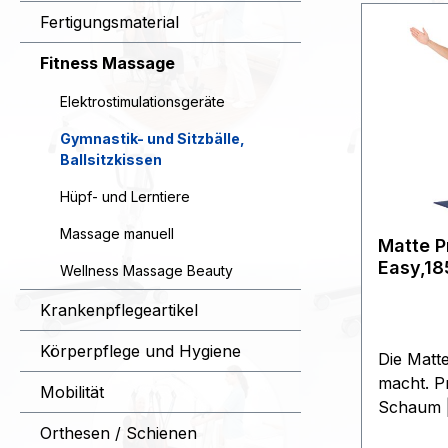
Fertigungsmaterial
Fitness Massage
Elektrostimulationsgeräte
Gymnastik- und Sitzbälle,
Ballsitzkissen
Hüpf- und Lerntiere
Massage manuell
Matte 
Easy,1
Wellness Massage Beauty
(TOGU)
Krankenpflegeartikel
Körperpflege und Hygiene
Die Matte
macht. Pr
Mobilität
Schaum | 
einfach z
Orthesen / Schienen