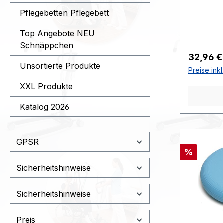
Oberfläc
Pflegebetten Pflegebett
Textilgew
rutschhe
Top Angebote NEU
Technisc
Schnäppchen
185x60x1
Reguläre
32,96 €
cm | Far
Unsortierte Produkte
Preise ink
XXL Produkte
Katalog 2026
GPSR
Rabatt
%
Sicherheitshinweise
Sicherheitshinweise
Preis