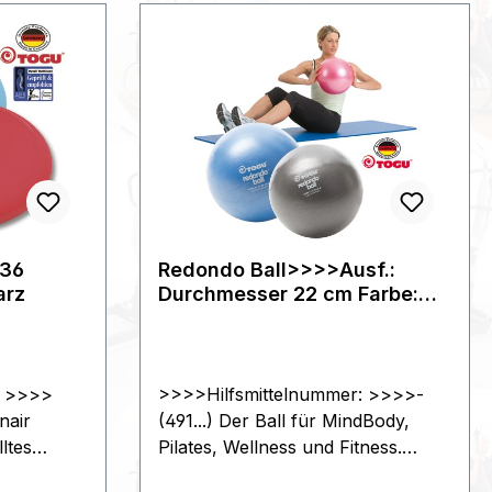
 36
Redondo Ball>>>>Ausf.:
arz
Durchmesser 22 cm Farbe:
blau
: >>>>
>>>>Hilfsmittelnummer: >>>>-
nair
(491...) Der Ball für MindBody,
lltes
Pilates, Wellness und Fitness.
gerät und
Anwendungsmöglichkeit: zur