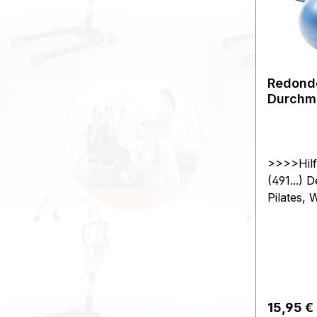
Redondo
Durchme
anthraz
>>>>Hilf
(491...) 
Pilates, 
Anwendun
Kräftigun
Wirbelsä
Bewegli
Wirbelge
Tiefenen
Reguläre
15,95 €
- Bauchm