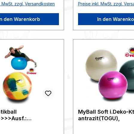
l. MwSt. zzgl. Versandkosten
Preise inkl. MwSt. zzgl. Ver
des Nackenbereichs - mit
Anwendungsmöglichkeit
t auch gut als
Physiotherapie zum
In den Warenkorb
In den Warenko
en geeignet.
Rückenmuskeltraining,
tails: - weiches,
Beckenbodentraining, al
tes Ruton - faltbar - mit
Gerät - zum dynamisch
rschluß - inkl.
entlastenden Sitzen - di
ispielen und Aufblas-
Haltung wird optimiert - 
m Deko-
Muskulatur, die die Wirb
>>>Technische Daten: -
stabilisiert, wird trainier
a. 150 bis 160 g -
und empfohlen vom For
rkeit bei Übungen im
Gesunder Rücken - bess
. 120 kg - VE 1
e.V. und dem Bundesver
>>Farbe: anthrazit,
deutschen Rückenschul
ser: 18 cm, Max.
e.V.. Weitere Infos bei: 
rkeit: 120 kg>>>>KG oder
ev.de)>>>>- Durchmess
ikball
MyBall Soft i.Deko-K
- max. Belastbarkeit ca.
>>>Ausf.:
antrazit(TOGU),
x139x71>>>>Zoll95069190
Farbe marble bunt>>>>
sser 75 cm Farbe:
K
marble bunt, Durchmess