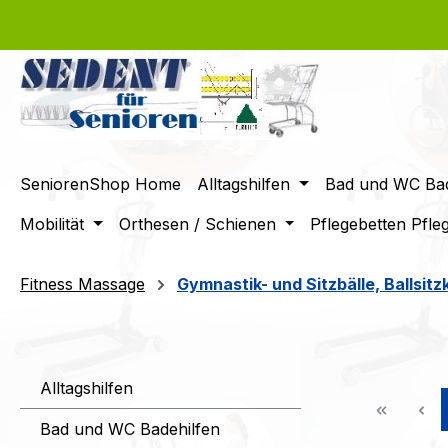
m Hauptinhalt springen
Zur Suche springen
Zur Hauptnavigation springen
SeniorenShop Home
Alltagshilfen
Bad und WC Bad
Mobilität
Orthesen / Schienen
Pflegebetten Pfle
Fitness Massage
Gymnastik- und Sitzbälle, Ballsitz
Alltagshilfen
Bad und WC Badehilfen