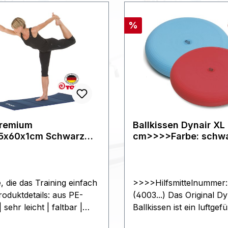
Rabatt
%
Premium
Ballkissen Dynair XL
85x60x1cm Schwarz
cm>>>>Farbe: schw
,
, die das Training einfach
>>>>Hilfsmittelnummer
oduktdetails: aus PE-
(4003...) Das Original Dy
sehr leicht | faltbar |
Ballkissen ist ein luftgefü
u verstauen | langlebig |
Trainings- und Therapie