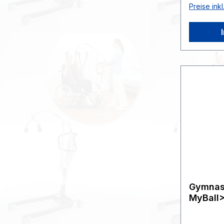
Preise ink
Massage 
wenig Luf
Stützkiss
Produktde
geschäum
Stöpselve
Übungsbe
Hilfe - i
Karton.>
Gewicht c
Belastba
Liegen ca
Stück.>>
Durchmes
Belastba
Gymnast
G
MyBall>
:234203
Durchme
>>>>ST
marble