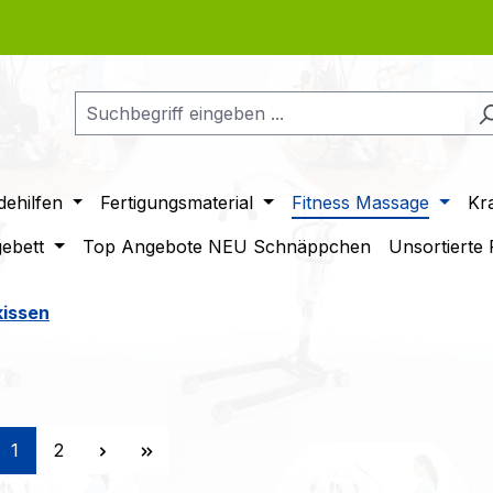
ehilfen
Fertigungsmaterial
Fitness Massage
Kr
gebett
Top Angebote NEU Schnäppchen
Unsortierte
kissen
Seite
Seite
1
2