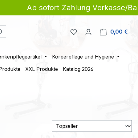
Ab sofort Zahlung Vorkasse/Banküberw
Du hast 0 Produkte auf 
0,00 €
Ware
ankenpflegeartikel
Körperpflege und Hygiene
 Produkte
XXL Produkte
Katalog 2026