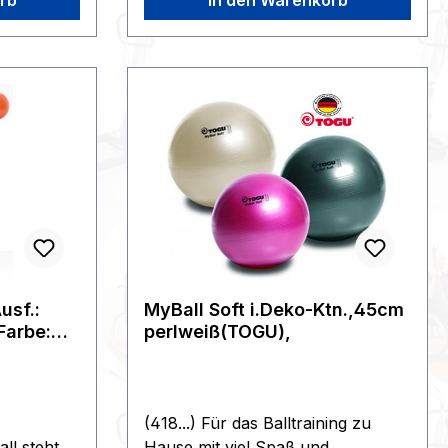
er: 55 cm,
:0.15144x108x66>>>>Zoll9506919
0 kg>>>>KG
0>>>>STK
oll950691
usf.:
MyBall Soft i.Deko-Ktn.,45cm
Farbe:
perlweiß(TOGU),
(418...) Für das Balltraining zu
l steht
Hause mit viel Spaß und