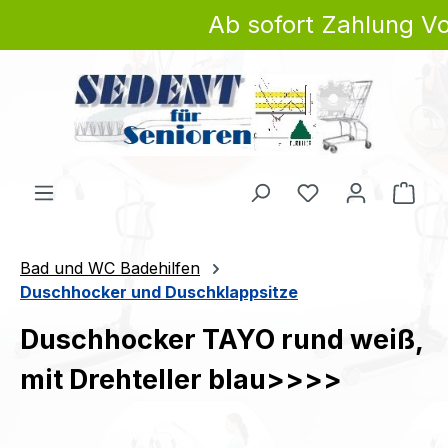
Ab sofort Zahlung Vo
Zum Hauptinhalt springen
Du hast 0 Produ
Ware
Bad und WC Badehilfen
Duschhocker und Duschklappsitze
Duschhocker TAYO rund weiß,
mit Drehteller blau>>>>