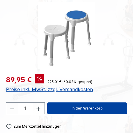
Bildergalerie überspringen
Verkaufspreis:
%
89,95 €
Regulärer Preis:
225,01 €
(60.02% gespart)
Preise inkl. MwSt. zzgl. Versandkosten
Produkt Anzahl: Gib den gewünschten We
In den Warenkorb
Zum Merkzettel hinzufügen