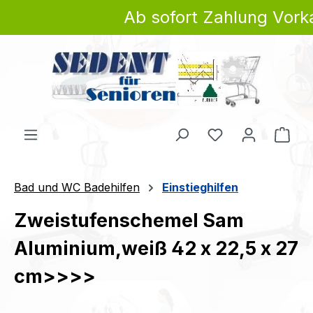
Ab sofort Zahlung Vorka
Zum Hauptinhalt springen
Du hast 0 Produ
Ware
Bad und WC Badehilfen
Einstieghilfen
Zweistufenschemel Sam
Aluminium,weiß 42 x 22,5 x 27
cm>>>>