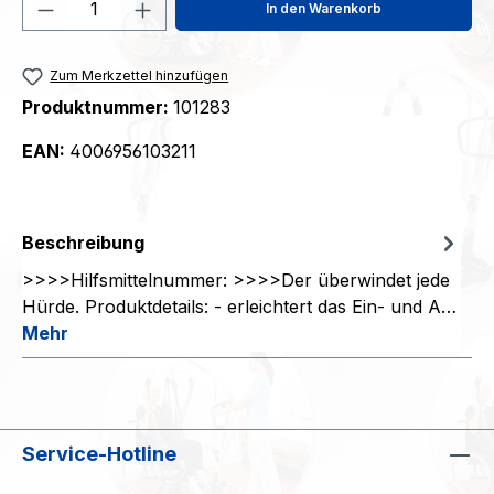
Produkt Anzahl: Gib den gewünschten We
In den Warenkorb
Zum Merkzettel hinzufügen
Produktnummer:
101283
EAN:
4006956103211
Beschreibung
>>>>Hilfsmittelnummer: >>>>Der überwindet jede
Hürde. Produktdetails: - erleichtert das Ein- und A…
Mehr
Service-Hotline