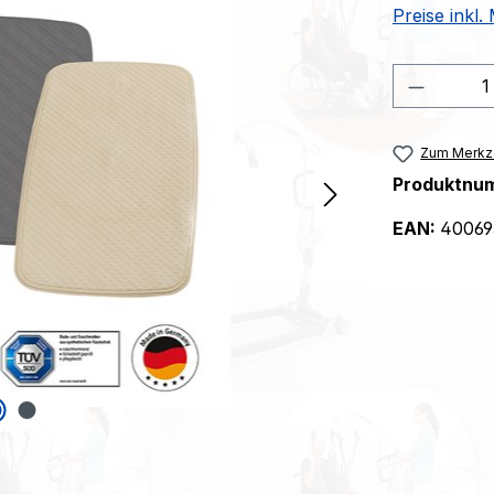
Preise inkl
Produkt
Zum Merkze
Produktnu
EAN:
40069