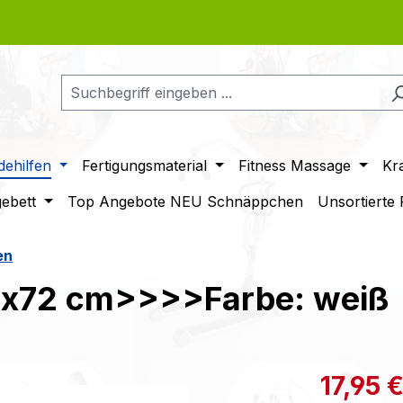
ehilfen
Fertigungsmaterial
Fitness Massage
Kr
gebett
Top Angebote NEU Schnäppchen
Unsortierte
en
8x72 cm>>>>Farbe: weiß
Verkaufspre
17,95 