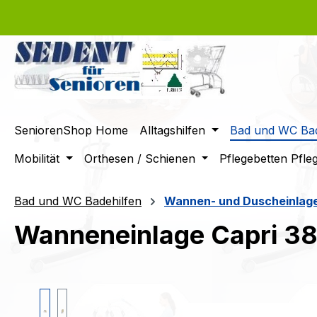
m Hauptinhalt springen
Zur Suche springen
Zur Hauptnavigation springen
SeniorenShop Home
Alltagshilfen
Bad und WC Bad
Mobilität
Orthesen / Schienen
Pflegebetten Pfle
Bad und WC Badehilfen
Wannen- und Duscheinlag
Wanneneinlage Capri 3
Bildergalerie überspringen