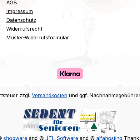
AGB
Impressum
Datenschutz
Widerrufsrecht
Muster-Widerrufsformular
rtsteuer zzgl.
Versandkosten
und ggf. Nachnahmegebühren,
 ©
shopware
and ©
JTL-Software
and ©
alfahosting
Thank 