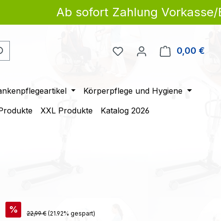
Ab sofort Zahlung Vorkasse/Ban
Du hast 0 Produkte auf 
0,00 €
Ware
ankenpflegeartikel
Körperpflege und Hygiene
 Produkte
XXL Produkte
Katalog 2026
is:
€
%
Regulärer Preis:
22,99 €
(21.92% gespart)