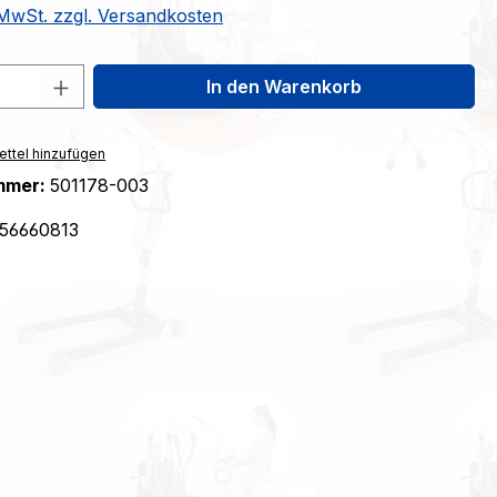
. MwSt. zzgl. Versandkosten
 Anzahl: Gib den gewünschten Wert ein 
In den Warenkorb
ttel hinzufügen
mmer:
501178-003
56660813