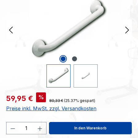
Verkaufspreis:
%
59,95 €
Regulärer Preis:
80,33 €
(25.37% gespart)
Preise inkl. MwSt. zzgl. Versandkosten
Produkt Anzahl: Gib den gewünschten We
In den Warenkorb