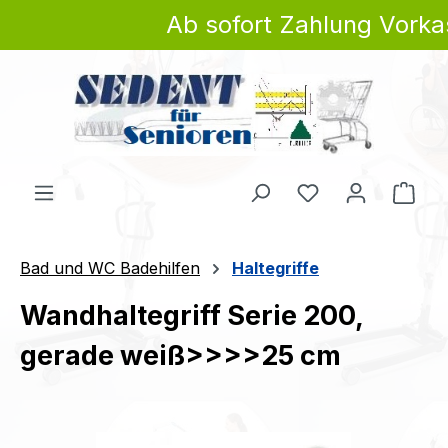
Ab sofort Zahlung Vorkas
Zum Hauptinhalt springen
Du hast 0 Produ
Ware
Bad und WC Badehilfen
Haltegriffe
Wandhaltegriff Serie 200,
gerade weiß>>>>25 cm
Bildergalerie überspringen