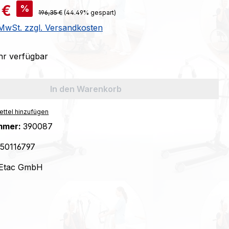
is:
 €
%
Regulärer Preis:
196,35 €
(44.49% gespart)
. MwSt. zzgl. Versandkosten
r verfügbar
In den Warenkorb
ttel hinzufügen
mmer:
390087
50116797
Etac GmbH