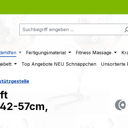
ehilfen
Fertigungsmaterial
Fitness Massage
Kr
gebett
Top Angebote NEU Schnäppchen
Unsortierte
stützgestelle
ft
H42-57cm,