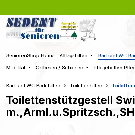
m Hauptinhalt springen
Zur Suche springen
Zur Hauptnavigation springen
SeniorenShop Home
Alltagshilfen
Bad und WC Bad
Mobilität
Orthesen / Schienen
Pflegebetten Pfle
Bad und WC Badehilfen
Toilettenhilfen
Toiletten
Toilettenstützgestell Swi
m.,Arml.u.Spritzsch.,S