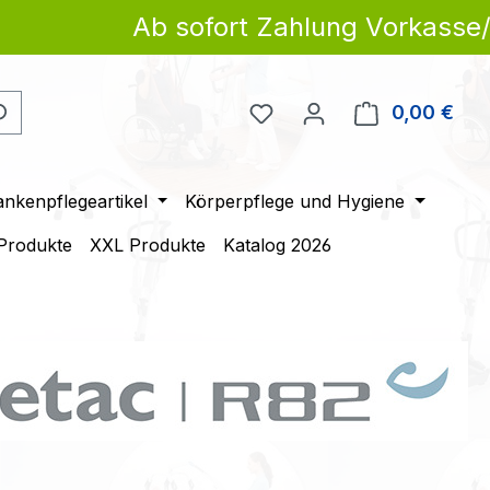
Ab sofort Zahlung Vorkasse/Ba
Du hast 0 Produkte auf 
0,00 €
Ware
ankenpflegeartikel
Körperpflege und Hygiene
 Produkte
XXL Produkte
Katalog 2026