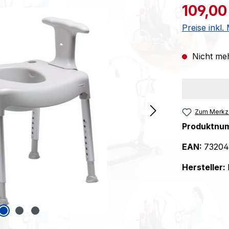
Verkaufspre
109,00
Preise inkl
Nicht meh
Zum Merkze
Produktnu
EAN:
73204
Hersteller: