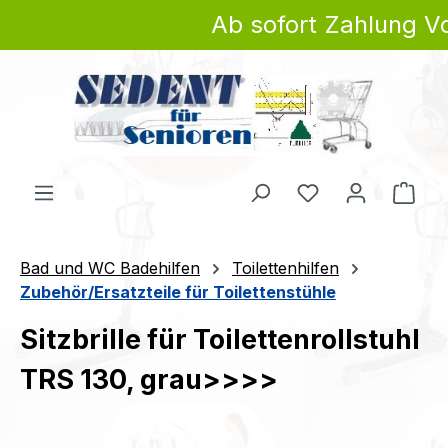
Ab sofort Zahlung Vo
Zum Hauptinhalt springen
Du hast 0 Produ
Ware
Bad und WC Badehilfen
Toilettenhilfen
Zubehör/Ersatzteile für Toilettenstühle
Sitzbrille für Toilettenrollstuhl
TRS 130, grau>>>>