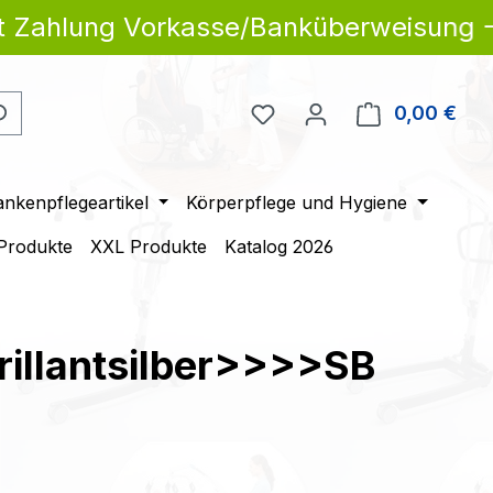
ahlung Vorkasse/Banküberweisung -5% a
Du hast 0 Produkte auf 
0,00 €
Ware
ankenpflegeartikel
Körperpflege und Hygiene
 Produkte
XXL Produkte
Katalog 2026
brillantsilber>>>>SB