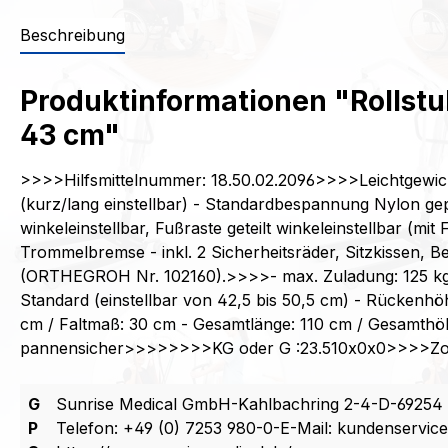
Beschreibung
Produktinformationen "Rollstuh
43 cm"
>>>>Hilfsmittelnummer: 18.50.02.2096>>>>Leichtgewicht
(kurz/lang einstellbar) - Standardbespannung Nylon gep
winkeleinstellbar, Fußraste geteilt winkeleinstellbar (m
Trommelbremse - inkl. 2 Sicherheitsräder, Sitzkissen, B
(ORTHEGROH Nr. 102160).>>>>- max. Zuladung: 125 kg / P
Standard (einstellbar von 42,5 bis 50,5 cm) - Rückenhöh
cm / Faltmaß: 30 cm - Gesamtlänge: 110 cm / Gesamthöh
pannensicher>>>>>>>>KG oder G :23.510x0x0>>>>Z
G
Sunrise Medical GmbH-Kahlbachring 2-4-D-69254 
P
Telefon: +49 (0) 7253 980-0-E-Mail: kundenservic