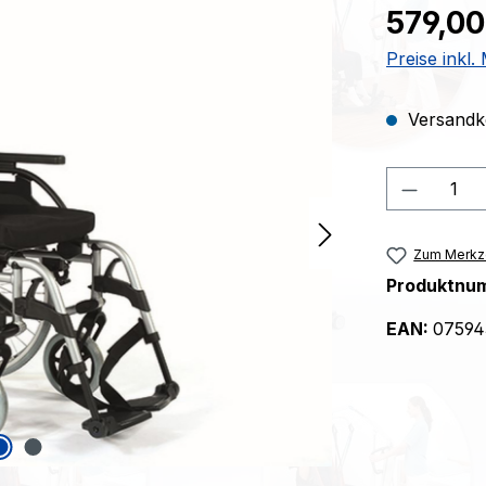
Regulärer Pr
579,00
Preise inkl
Versandko
Produkt
Zum Merkze
Produktnu
EAN:
07594