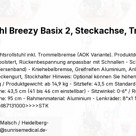
l Breezy Basix 2, Steckachse, T
srollstuhl inkl. Trommelbremse (AOK Variante). Produktde
olstert, Rückenbespannung anpassbar mit Schnallen - Schieb
it Fersenband) - Kniehebelbremse, Greifreifen Aluminium, A
eckengurt, Stockhalter Hinweis: Optional können Sie höhenve
roduktgewicht: ab 14,9 kg - Sitztiefe: 43,5 cm Standard (
e: 43,5 cm (41 bis 46 cm einstellbar) - Sitzwinkel: 0-6° /
e: 95 cm - Rahmenmaterial: Aluminium - Lenkräder: 8"x1 1
oll87131000>>>>STK
Malsch / Heidelberg-
e@sunrisemedical.de-