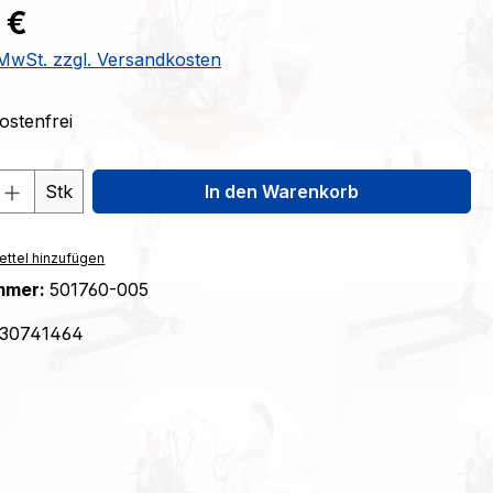
eis:
 €
. MwSt. zzgl. Versandkosten
stenfrei
 Anzahl: Gib den gewünschten Wert ein 
Stk
In den Warenkorb
ttel hinzufügen
mmer:
501760-005
30741464