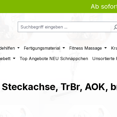
Ab sofort Z
ehilfen
Fertigungsmaterial
Fitness Massage
Kr
gebett
Top Angebote NEU Schnäppchen
Unsortierte
, Steckachse, TrBr, AOK, 