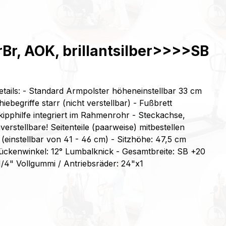
rBr, AOK, brillantsilber>>>>SB
tails: - Standard Armpolster höheneinstellbar 33 cm
egriffe starr (nicht verstellbar) - Fußbrett
nkipphilfe integriert im Rahmenrohr - Steckachse,
rstellbare! Seitenteile (paarweise) mitbestellen
einstellbar von 41 - 46 cm) - Sitzhöhe: 47,5 cm
 Rückenwinkel: 12° Lumbalknick - Gesamtbreite: SB +20
/4" Vollgummi / Antriebsräder: 24"x1