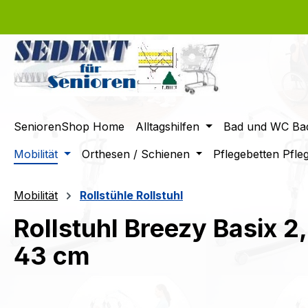
m Hauptinhalt springen
Zur Suche springen
Zur Hauptnavigation springen
SeniorenShop Home
Alltagshilfen
Bad und WC Bad
Mobilität
Orthesen / Schienen
Pflegebetten Pfle
Mobilität
Rollstühle Rollstuhl
Rollstuhl Breezy Basix 2
43 cm