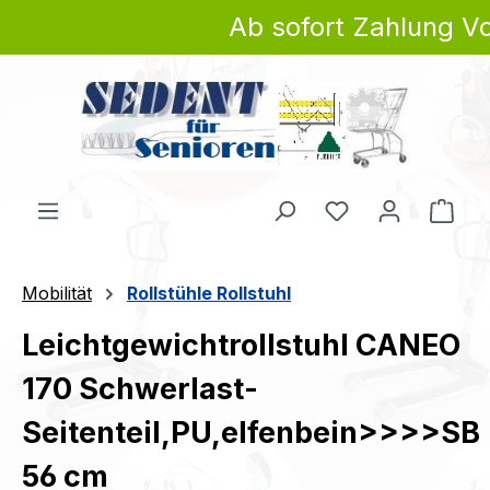
Ab sofort Zahlung Vo
Zum Hauptinhalt springen
Du hast 0 Produ
Ware
Mobilität
Rollstühle Rollstuhl
Leichtgewichtrollstuhl CANEO
170 Schwerlast-
Seitenteil,PU,elfenbein>>>>SB
56 cm