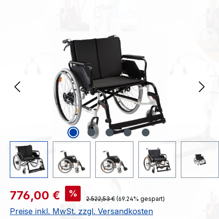
Bildergalerie überspringen
Verkaufspreis:
%
776,00 €
Regulärer Preis:
2.522,53 €
(69.24% gespart)
Preise inkl. MwSt. zzgl. Versandkosten