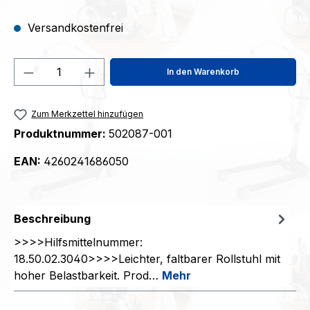
Versandkostenfrei
Produkt Anzahl: Gib den gewünschten We
In den Warenkorb
Zum Merkzettel hinzufügen
Produktnummer:
502087-001
EAN:
4260241686050
Beschreibung
>>>>Hilfsmittelnummer:
18.50.02.3040>>>>Leichter, faltbarer Rollstuhl mit
hoher Belastbarkeit. Prod…
Mehr