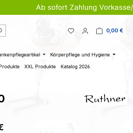
Ab sofort Zahlung Vorkasse/Ba
Du hast 0 Produkte auf 
0,00 €
Ware
ankenpflegeartikel
Körperpflege und Hygiene
 Produkte
XXL Produkte
Katalog 2026
0
eis:
€