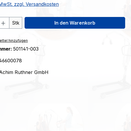
. MwSt. zzgl. Versandkosten
 Anzahl: Gib den gewünschten Wert ein 
Stk
In den Warenkorb
ttel hinzufügen
mmer:
501141-003
46600078
Achim Ruthner GmbH