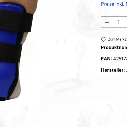
Preise inkl
Produkt
Zum Merkze
Produktnu
EAN:
42517
Hersteller: