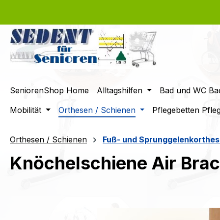
m Hauptinhalt springen
Zur Suche springen
Zur Hauptnavigation springen
SeniorenShop Home
Alltagshilfen
Bad und WC Bad
Mobilität
Orthesen / Schienen
Pflegebetten Pfle
Orthesen / Schienen
Fuß- und Sprunggelenkorthes
Knöchelschiene Air Brac
Bildergalerie überspringen