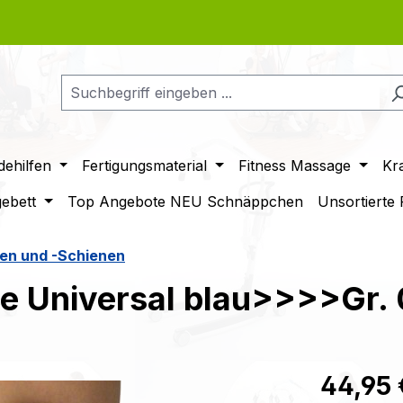
ehilfen
Fertigungsmaterial
Fitness Massage
Kr
gebett
Top Angebote NEU Schnäppchen
Unsortierte
en und -Schienen
e Universal blau>>>>Gr. 
Regulärer Pr
44,95 