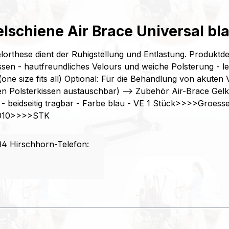
lschiene Air Brace Universal bl
hese dient der Ruhigstellung und Entlastung. Produktdetai
sen - hautfreundliches Velours und weiche Polsterung - l
(one size fits all) Optional: Für die Behandlung von akute
alen Polsterkissen austauschbar) --> Zubehör Air-Brace G
 beidseitig tragbar - Farbe blau - VE 1 Stück>>>>Groesse: 
1010>>>>STK
4 Hirschhorn-Telefon: