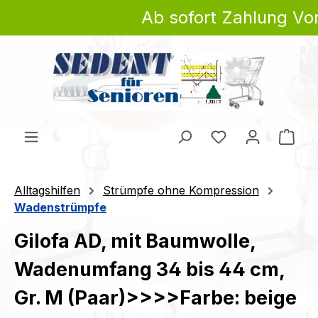
Ab sofort Zahlung Vor
Zum Hauptinhalt springen
Du hast 0 Produ
Ware
Alltagshilfen
Strümpfe ohne Kompression
Wadenstrümpfe
Gilofa AD, mit Baumwolle,
Wadenumfang 34 bis 44 cm,
Gr. M (Paar)>>>>Farbe: beige