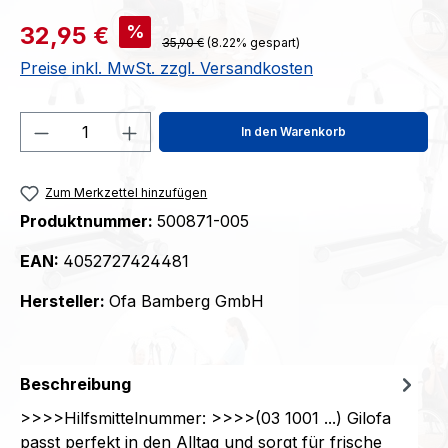
Verkaufspreis:
%
32,95 €
Regulärer Preis:
35,90 €
(8.22% gespart)
Preise inkl. MwSt. zzgl. Versandkosten
Produkt Anzahl: Gib den gewünschten We
In den Warenkorb
Zum Merkzettel hinzufügen
Produktnummer:
500871-005
EAN:
4052727424481
Hersteller:
Ofa Bamberg GmbH
Beschreibung
>>>>Hilfsmittelnummer: >>>>(03 1001 ...) Gilofa
passt perfekt in den Alltag und sorgt für frische