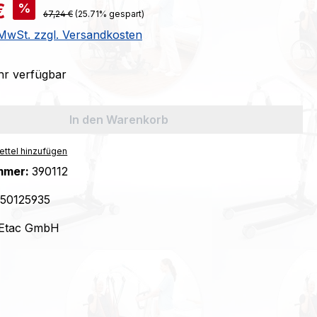
is:
€
%
Regulärer Preis:
67,24 €
(25.71% gespart)
. MwSt. zzgl. Versandkosten
r verfügbar
In den Warenkorb
ttel hinzufügen
mmer:
390112
50125935
Etac GmbH