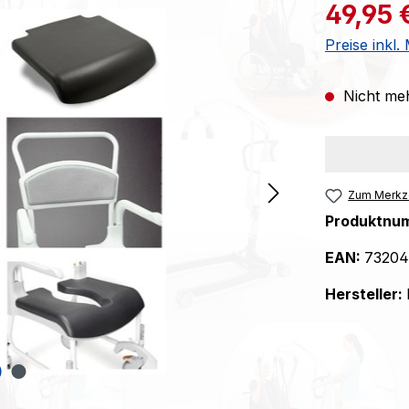
Verkaufspre
49,95 
Preise inkl
Nicht meh
Zum Merkze
Produktnu
EAN:
73204
Hersteller: