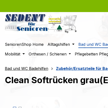
m Hauptinhalt springen
Zur Suche springen
Zur Hauptnavigation springen
SeniorenShop Home
Alltagshilfen
Bad und WC Bad
Mobilität
Orthesen / Schienen
Pflegebetten Pfle
Bad und WC Badehilfen
Zubehör/Ersatzteile für Ba
Clean Softrücken grau(E