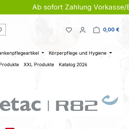
Ab sofort Zahlung Vorkasse/Ban
Du hast 0 Produkte auf 
0,00 €
Ware
ankenpflegeartikel
Körperpflege und Hygiene
 Produkte
XXL Produkte
Katalog 2026