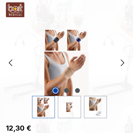
Bildergalerie überspringen
Regulärer Preis:
12,30 €