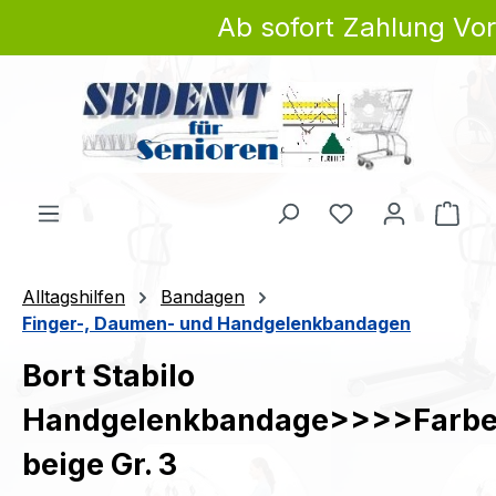
Ab sofort Zahlung Vor
Zum Hauptinhalt springen
Du hast 0 Produ
Ware
Alltagshilfen
Bandagen
Finger-, Daumen- und Handgelenkbandagen
Bort Stabilo
Handgelenkbandage>>>>Farbe
beige Gr. 3