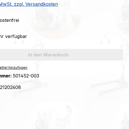
. MwSt. zzgl. Versandkosten
stenfrei
r verfügbar
In den Warenkorb
ttel hinzufügen
mmer:
501452-003
21202608