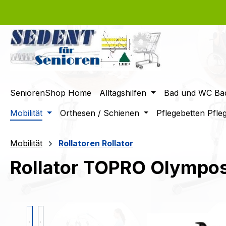
m Hauptinhalt springen
Zur Suche springen
Zur Hauptnavigation springen
SeniorenShop Home
Alltagshilfen
Bad und WC Bad
Mobilität
Orthesen / Schienen
Pflegebetten Pfle
Mobilität
Rollatoren Rollator
Rollator TOPRO Olympos
Bildergalerie überspringen