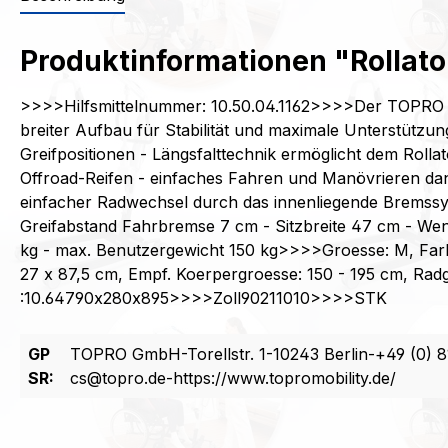
Produktinformationen "Rollat
>>>>Hilfsmittelnummer: 10.50.04.1162>>>>Der TOPRO Oly
breiter Aufbau für Stabilität und maximale Unterstützun
Greifpositionen - Längsfalttechnik ermöglicht dem Roll
Offroad-Reifen - einfaches Fahren und Manövrieren da
einfacher Radwechsel durch das innenliegende Bremssy
Greifabstand Fahrbremse 7 cm - Sitzbreite 47 cm - Wen
kg - max. Benutzergewicht 150 kg>>>>Groesse: M, Farbe:
27 x 87,5 cm, Empf. Koerpergroesse: 150 - 195 cm, Ra
:10.64790x280x895>>>>Zoll90211010>>>>STK
GP
TOPRO GmbH-Torellstr. 1-10243 Berlin-+49 (0) 8
SR:
cs@topro.de-https://www.topromobility.de/