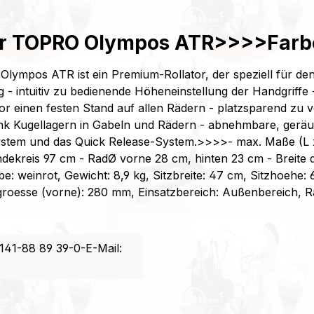
or TOPRO Olympos ATR>>>>Farbe
mpos ATR ist ein Premium-Rollator, der speziell für den 
g - intuitiv zu bedienende Höheneinstellung der Handgriffe 
ator einen festen Stand auf allen Rädern - platzsparend z
nk Kugellagern in Gabeln und Rädern - abnehmbare, geräum
stem und das Quick Release-System.>>>>- max. Maße (L x 
dekreis 97 cm - RadØ vorne 28 cm, hinten 23 cm - Breite 
 weinrot, Gewicht: 8,9 kg, Sitzbreite: 47 cm, Sitzhoehe: 
dgroesse (vorne): 280 mm, Einsatzbereich: Außenbereich,
141-88 89 39-0-E-Mail: