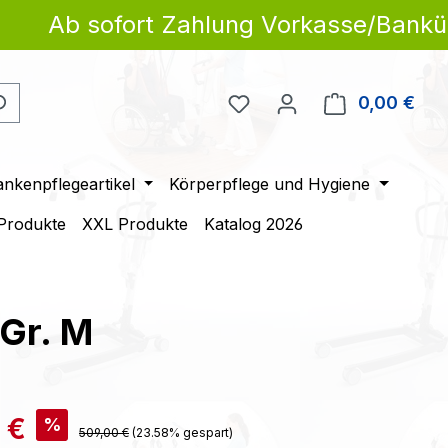
Ab sofort Zahlung Vorkasse/Banküber
Du hast 0 Produkte auf 
0,00 €
Ware
ankenpflegeartikel
Körperpflege und Hygiene
 Produkte
XXL Produkte
Katalog 2026
Gr. M
is:
 €
%
Regulärer Preis:
509,00 €
(23.58% gespart)